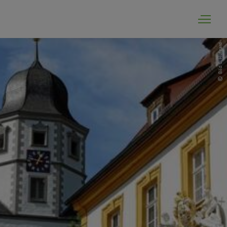
Bild C. Hufgard
Bürgerservice
Einrichtungen der Gemeinde
Ortsgeschehen
Ortsportrait und Tourismus